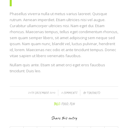
Phasellus viverra nulla ut metus varius laoreet. Quisque
rutrum. Aenean imperdiet. Etiam ultricies nisi vel augue.
Curabitur ullamcorper ultricies nisi. Nam eget dui. Etiam
rhoncus. Maecenas tempus, tellus eget condimentum rhoncus,
sem quam semper libero, sit amet adipiscing sem neque sed
ipsum. Nam quam nunc, blandit vel, luctus pulvinar, hendrerit
id, lorem. Maecenas nec odio et ante tincidunt tempus. Donec
vitae sapien ut libero venenatis faucibus.
Nullam quis ante. Etiam sit amet orci eget eros faucibus
tincidunt. Duis leo.
/
/
24TH DECEMBER 2013
0 COMMENTS
BY
TSKCONLTD
TAGS:
FOOD
,
FUN
Share this entry