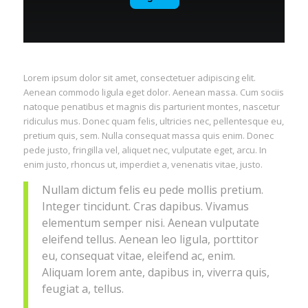
Lorem ipsum dolor sit amet, consectetuer adipiscing elit.
Aenean commodo ligula eget dolor. Aenean massa. Cum sociis
natoque penatibus et magnis dis parturient montes, nascetur
ridiculus mus. Donec quam felis, ultricies nec, pellentesque eu,
pretium quis, sem. Nulla consequat massa quis enim. Donec
pede justo, fringilla vel, aliquet nec, vulputate eget, arcu. In
enim justo, rhoncus ut, imperdiet a, venenatis vitae, justo.
Nullam dictum felis eu pede mollis pretium.
Integer tincidunt. Cras dapibus. Vivamus
elementum semper nisi. Aenean vulputate
eleifend tellus. Aenean leo ligula, porttitor
eu, consequat vitae, eleifend ac, enim.
Aliquam lorem ante, dapibus in, viverra quis,
feugiat a, tellus.